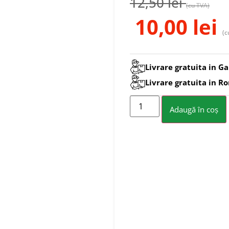
12,50
lei
(cu TVA)
10,00
lei
(c
Livrare gratuita in Ga
Livrare gratuita in R
Adaugă în coș