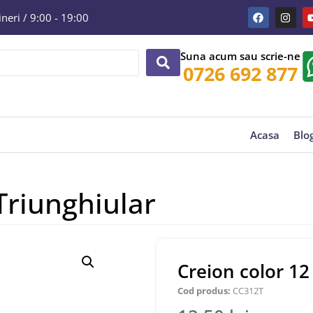
eri / 9:00 - 19:00
Suna acum sau scrie-ne
0726 692 877
Acasa
Blo
 Triunghiular
Creion color 12
Cod produs:
CC312T