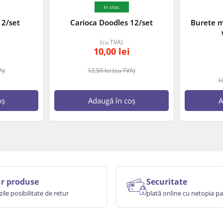
In stoc
12/set
Carioca Doodles 12/set
Burete m
(cu TVA)
10,00
lei
A)
12,50
lei
(cu TVA)
1
oș
Adaugă în coș
A
r produse
Securitate
zile posibilitate de retur
plată online cu netopia 