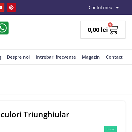
Contul meu
0
0,00
lei
g
Despre noi
Intrebari frecvente
Magazin
Contact
 culori Triunghiular
In stoc