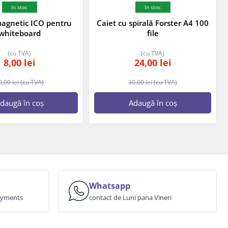
In stoc
In stoc
agnetic ICO pentru
Caiet cu spirală Forster A4 100
whiteboard
file
(cu TVA)
(cu TVA)
8,00
lei
24,00
lei
0,00
lei
(cu TVA)
30,00
lei
(cu TVA)
daugă în coș
Adaugă în coș
Whatsapp
payments
contact de Luni pana Vineri