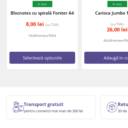
In stoc
In stoc
Blocnotes cu spirală Forster A4
Carioca Jumbo 
8,00
lei
(cu TVA)
(cu TVA)
26,00
lei
10,00
lei
(cu TVA)
32,50
lei
(cu TV
Selectează opțiunile
Adaugă în c
Transport gratuit
Retu
pentru comenzi mai mari de 300 lei
30 de 