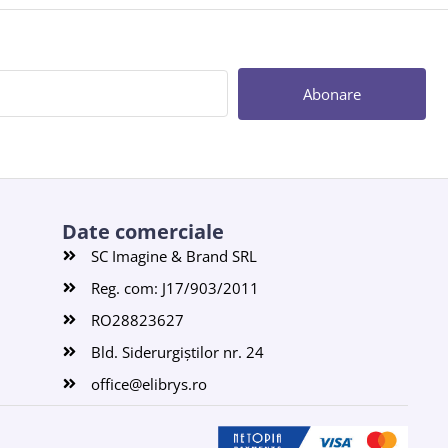
Abonare
Date comerciale
SC Imagine & Brand SRL
Reg. com: J17/903/2011
RO28823627
Bld. Siderurgiștilor nr. 24
office@elibrys.ro