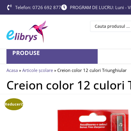
Telefon: 0726 692 877
PROGRAM DE LUCRU: Luni - Vin
PRODUSE
Acasa
»
Articole școlare
»
Creion color 12 culori Triunghiular
Creion color 12 culori
Reduceri!