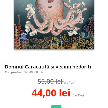
Domnul Caracatiță și vecinii nedoriți
Cod produs:
5948495008567
55,00
lei
(cu TVA)
44,00
lei
(cu TVA)
In stoc