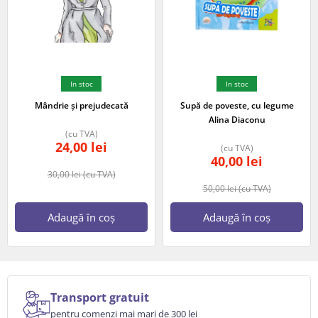
In stoc
In stoc
Mândrie și prejudecată
Supă de poveste, cu legume
Alina Diaconu
(cu TVA)
24,00
lei
(cu TVA)
40,00
lei
30,00
lei
(cu TVA)
50,00
lei
(cu TVA)
Adaugă în coș
Adaugă în coș
Transport gratuit
pentru comenzi mai mari de 300 lei