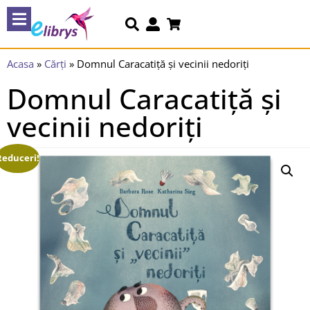
Acasa
»
Cărți
»
Domnul Caracatiță și vecinii nedoriți
Domnul Caracatiță și
vecinii nedoriți
Reduceri!