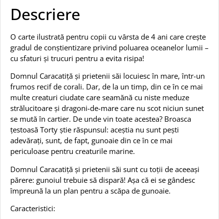
Descriere
O carte ilustrată pentru copii cu vârsta de 4 ani care crește
gradul de conștientizare privind poluarea oceanelor lumii –
cu sfaturi și trucuri pentru a evita risipa!
Domnul Caracatiță și prietenii săi locuiesc în mare, într-un
frumos recif de corali. Dar, de la un timp, din ce în ce mai
multe creaturi ciudate care seamănă cu niste meduze
strălucitoare și dragoni-de-mare care nu scot niciun sunet
se mută în cartier. De unde vin toate acestea? Broasca
țestoasă Torty știe răspunsul: aceștia nu sunt pești
adevărați, sunt, de fapt, gunoaie din ce în ce mai
periculoase pentru creaturile marine.
Domnul Caracatiță și prietenii săi sunt cu toții de aceeași
părere: gunoiul trebuie să dispară! Așa că ei se gândesc
împreună la un plan pentru a scăpa de gunoaie.
Caracteristici: