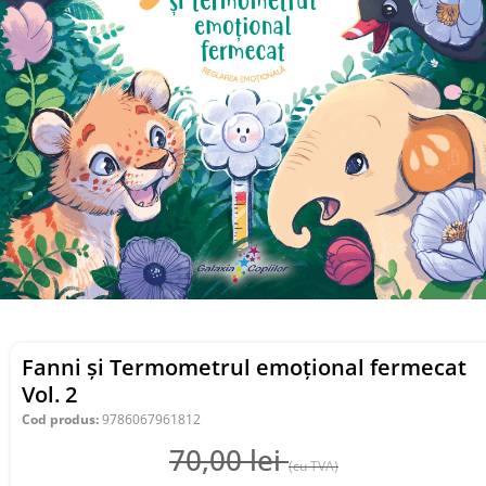
Fanni și Termometrul emoțional fermecat
Vol. 2
Cod produs:
9786067961812
70,00
lei
(cu TVA)