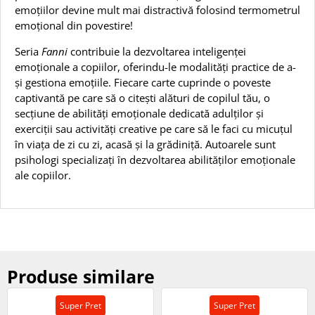
emoțiilor devine mult mai distractivă folosind termometrul
emoțional din povestire!
Seria
Fanni
contribuie la dezvoltarea inteligenței
emoționale a copiilor, oferindu-le modalități practice de a-
și gestiona emoțiile. Fiecare carte cuprinde o poveste
captivantă pe care să o citești alături de copilul tău, o
secțiune de abilități emoționale dedicată adulților și
exerciții sau activități creative pe care să le faci cu micuțul
în viața de zi cu zi, acasă și la grădiniță. Autoarele sunt
psihologi specializați în dezvoltarea abilităților emoționale
ale copiilor.
Produse similare
Super Pret
Super Pret