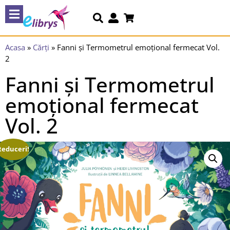
Acasa
»
Cărți
»
Fanni și Termometrul emoțional fermecat Vol.
2
Fanni și Termometrul
emoțional fermecat
Vol. 2
Reduceri!