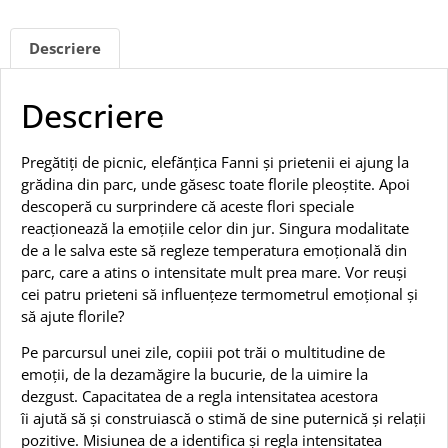
Descriere
Descriere
Pregătiți de picnic, elefănțica Fanni și prietenii ei ajung la
grădina din parc, unde găsesc toate florile pleoștite. Apoi
descoperă cu surprindere că aceste flori speciale
reacționează la emoțiile celor din jur. Singura modalitate
de a le salva este să regleze temperatura emoțională din
parc, care a atins o intensitate mult prea mare. Vor reuși
cei patru prieteni să influențeze termometrul emoțional și
să ajute florile?
Pe parcursul unei zile, copiii pot trăi o multitudine de
emoții, de la dezamăgire la bucurie, de la uimire la
dezgust. Capacitatea de a regla intensitatea acestora
îi ajută să și construiască o stimă de sine puternică și relații
pozitive. Misiunea de a identifica și regla intensitatea