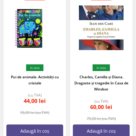
In stoc
In stoc
Pui de animale. Activități cu
Charles, Camilla și Diana.
cristale
Dragoste și tragedie în Casa de
Windsor
(cu TVA)
44,00
lei
(cu TVA)
60,00
lei
55,00
lei
(cu TVA)
75,00
lei
(cu TVA)
Adaugă în coș
Adaugă în coș