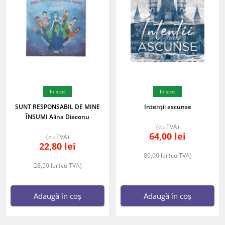
In stoc
In stoc
SUNT RESPONSABIL DE MINE
Intenții ascunse
ÎNSUMI Alina Diaconu
(cu TVA)
64,00
lei
(cu TVA)
22,80
lei
80,00
lei
(cu TVA)
28,50
lei
(cu TVA)
Adaugă în coș
Adaugă în coș