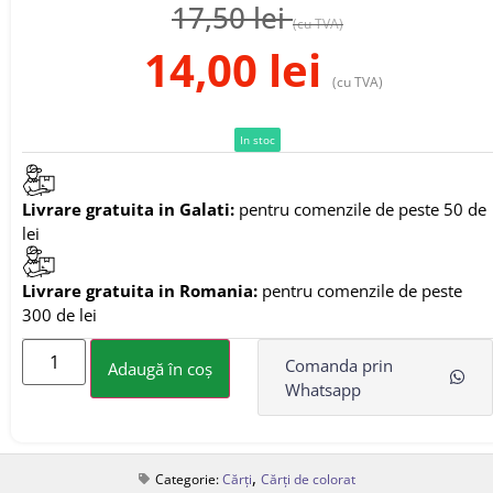
17,50
lei
(cu TVA)
14,00
lei
(cu TVA)
In stoc
Livrare gratuita in Galati:
pentru comenzile de peste 50 de
lei
Livrare gratuita in Romania:
pentru comenzile de peste
300 de lei
Comanda prin
Adaugă în coș
Whatsapp
,
Categorie:
Cărți
Cărți de colorat