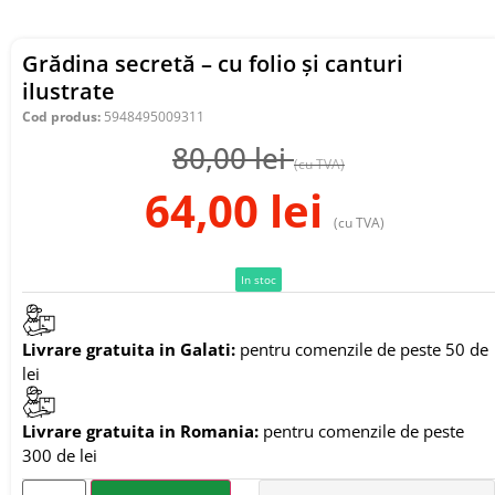
Grădina secretă – cu folio și canturi
ilustrate
Cod produs:
5948495009311
80,00
lei
(cu TVA)
64,00
lei
(cu TVA)
In stoc
Livrare gratuita in Galati:
pentru comenzile de peste 50 de
lei
Livrare gratuita in Romania:
pentru comenzile de peste
300 de lei