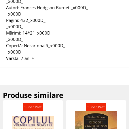
_x000D_
Autori: Frances Hodgson Burnett_x000D_
_x000D_
Pagini: 432_x000D_
_x000D_
Mărimi: 14*21_x000D_
_x000D_
Copertă: Necartonată_x000D_
_x000D_
Vârstă: 7 ani +
Produse similare
Super Pret
Super Pret