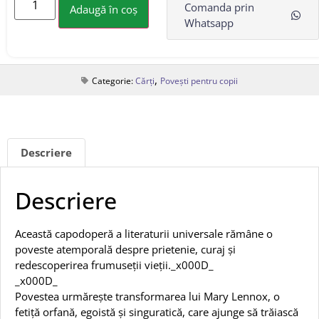
Comanda prin
Adaugă în coș
Whatsapp
,
Categorie:
Cărți
Povești pentru copii
Descriere
Descriere
Această capodoperă a literaturii universale rămâne o
poveste atemporală despre prietenie, curaj și
redescoperirea frumuseții vieții._x000D_
_x000D_
Povestea urmărește transformarea lui Mary Lennox, o
fetiță orfană, egoistă și singuratică, care ajunge să trăiască