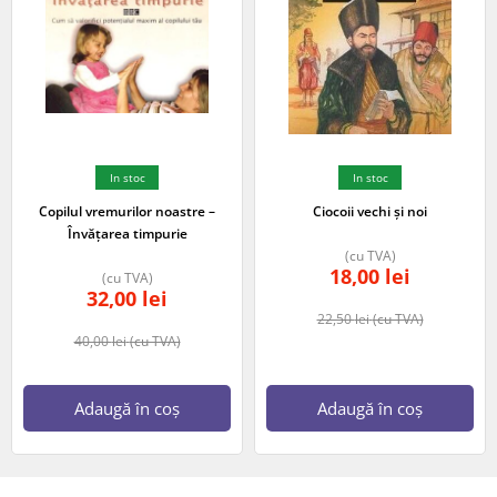
In stoc
In stoc
Copilul vremurilor noastre –
Ciocoii vechi și noi
Învățarea timpurie
(cu TVA)
18,00
lei
(cu TVA)
32,00
lei
22,50
lei
(cu TVA)
40,00
lei
(cu TVA)
Adaugă în coș
Adaugă în coș