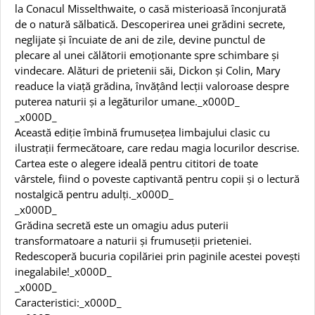
la Conacul Misselthwaite, o casă misterioasă înconjurată
de o natură sălbatică. Descoperirea unei grădini secrete,
neglijate și încuiate de ani de zile, devine punctul de
plecare al unei călătorii emoționante spre schimbare și
vindecare. Alături de prietenii săi, Dickon și Colin, Mary
readuce la viață grădina, învățând lecții valoroase despre
puterea naturii și a legăturilor umane._x000D_
_x000D_
Această ediție îmbină frumusețea limbajului clasic cu
ilustrații fermecătoare, care redau magia locurilor descrise.
Cartea este o alegere ideală pentru cititori de toate
vârstele, fiind o poveste captivantă pentru copii și o lectură
nostalgică pentru adulți._x000D_
_x000D_
Grădina secretă este un omagiu adus puterii
transformatoare a naturii și frumuseții prieteniei.
Redescoperă bucuria copilăriei prin paginile acestei povești
inegalabile!_x000D_
_x000D_
Caracteristici:_x000D_