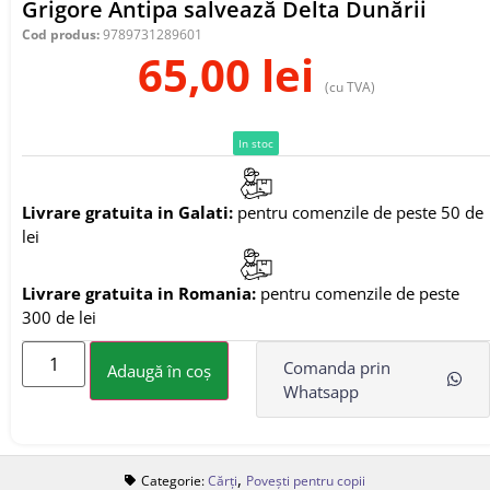
Grigore Antipa salvează Delta Dunării
Cod produs:
9789731289601
65,00
lei
(cu TVA)
In stoc
Livrare gratuita in Galati:
pentru comenzile de peste 50 de
lei
Livrare gratuita in Romania:
pentru comenzile de peste
300 de lei
Comanda prin
Adaugă în coș
Whatsapp
,
Categorie:
Cărți
Povești pentru copii