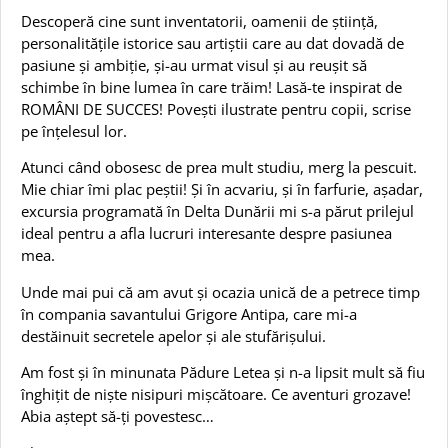
Descoperă cine sunt inventatorii, oamenii de știință,
personalitățile istorice sau artiștii care au dat dovadă de
pasiune și ambiție, și-au urmat visul și au reușit să
schimbe în bine lumea în care trăim! Lasă-te inspirat de
ROMÂNI DE SUCCES! Povești ilustrate pentru copii, scrise
pe înțelesul lor.
Atunci când obosesc de prea mult studiu, merg la pescuit.
Mie chiar îmi plac peștii! Și în acvariu, și în farfurie, așadar,
excursia programată în Delta Dunării mi s-a părut prilejul
ideal pentru a afla lucruri interesante despre pasiunea
mea.
Unde mai pui că am avut și ocazia unică de a petrece timp
în compania savantului Grigore Antipa, care mi-a
destăinuit secretele apelor și ale stufărișului.
Am fost și în minunata Pădure Letea și n-a lipsit mult să fiu
înghițit de niște nisipuri mișcătoare. Ce aventuri grozave!
Abia aștept să-ți povestesc…