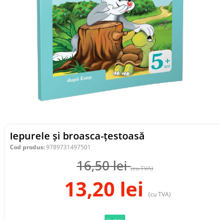
Iepurele și broasca-țestoasă
Cod produs:
9789731497501
16,50
lei
(cu TVA)
13,20
lei
(cu TVA)
In stoc