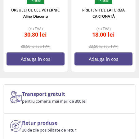
In stoc
In stoc
URSULEȚUL CEL PUTERNIC
PRIETENII DE LA FERMĂ
Alina Diaconu
CARTONATĂ
(cu TVA)
(cu TVA)
30,80
lei
18,00
lei
38,50
lei
(cu TVA)
22,50
lei
(cu TVA)
Adaugă în coș
Adaugă în coș
Transport gratuit
pentru comenzi mai mari de 300 lei
Retur produse
30 de zile posibilitate de retur