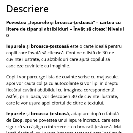
Descriere
Povestea „Iepurele și broasca-țestoasă” – cartea cu
litere de tipar și abtibilduri – Învăț să citesc! Nivelul
0
Iepurele
și
broasca-țestoasă
este o carte ideală pentru
copiii care învață să citească. Conține o listă de 30 de
cuvinte ilustrate, cu abtibilduri care ajută copilul să
asocieze cuvintele cu imaginile.
Copiii vor parcurge lista de cuvinte scrise cu majuscule,
apoi vor căuta colița cu autocolante și vor lipi în dreptul
fiecărui cuvânt abțibildul cu imaginea corespondentă.
Astfel, prin joacă, vor descoperi 30 de cuvinte ilustrate,
care le vor ușura apoi efortul de citire a textului.
Iepurele
și
broasca-țestoasă
, adaptare după o fabulă
de
Esop
, spune povestea unui iepure încrezut, care este
sigur că va câștiga o întrecere cu o broască-țestoasă. Mai
lentă decât el, ce-i drept, broasca-țestoasă este însă mult