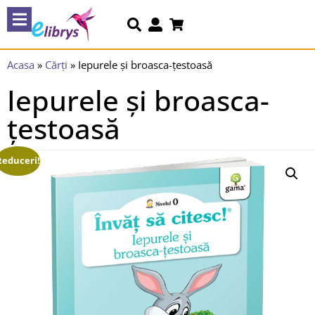
Acasa
»
Cărți
»
Iepurele și broasca-țestoasă
Iepurele și broasca-
țestoasă
Reduceri!