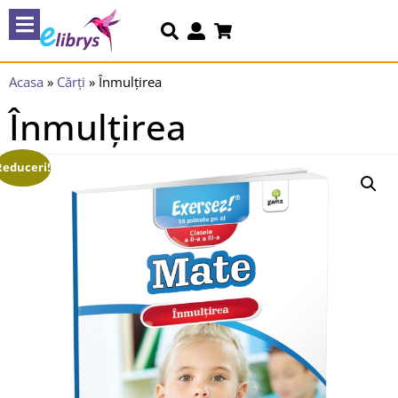
Acasa
»
Cărți
»
Înmulțirea
Înmulțirea
Reduceri!