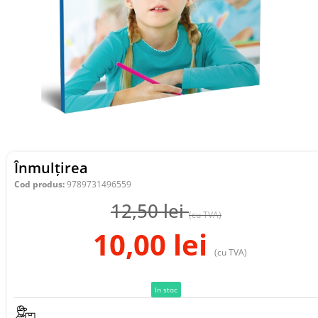
Înmulțirea
Cod produs:
9789731496559
12,50
lei
(cu TVA)
10,00
lei
(cu TVA)
In stoc