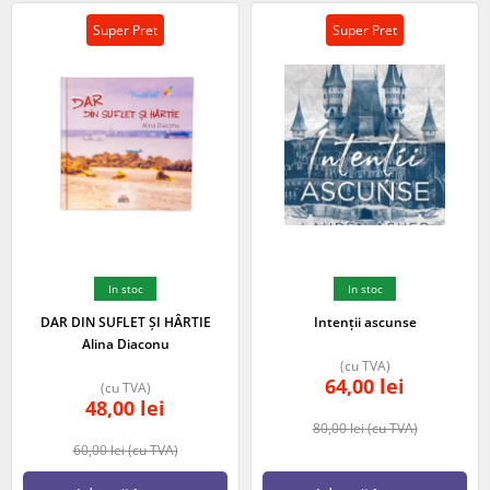
Super Pret
Super Pret
In stoc
In stoc
DAR DIN SUFLET ȘI HÂRTIE
Intenții ascunse
Alina Diaconu
(cu TVA)
64,00
lei
(cu TVA)
48,00
lei
80,00
lei
(cu TVA)
60,00
lei
(cu TVA)