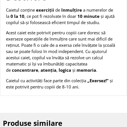
Caietul conține
exerciții
de
înmulțire
a numerelor de
la
0 la 10
, ce pot fi rezolvate în doar
10 minute
și ajută
copilul să-și folosească eficient timpul de studiu.
Acest caiet este potrivit pentru copiii care doresc să
exerseze operațiile de înmulțire care sunt mai dificil de
reținut. Poate fi o cale de a exersa cele învățate la școală
sau se poate folosi în mod independent. Cu ajutorul
acestui caiet, copilul va învăța să rezolve un calcul
matematic și își va îmbunătăți capacitatea
de
concentrare
,
atenția
,
logica
și
memoria
.
Caietul cu activități face parte din colecția
„Exersez!”
și
este potrivit pentru copiii de 8-10 ani.
Produse similare