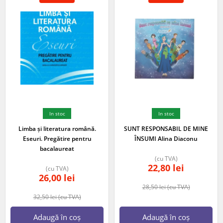
In stoc
In stoc
Limba și literatura română.
SUNT RESPONSABIL DE MINE
Eseuri. Pregătire pentru
ÎNSUMI Alina Diaconu
bacalaureat
(cu TVA)
22,80
lei
(cu TVA)
26,00
lei
28,50
lei
(cu TVA)
32,50
lei
(cu TVA)
Adaugă în coș
Adaugă în coș