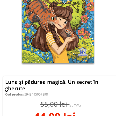
Luna și pădurea magică. Un secret în
gheruțe
Cod produs:
5948495007898
55,00
lei
(cu TVA)