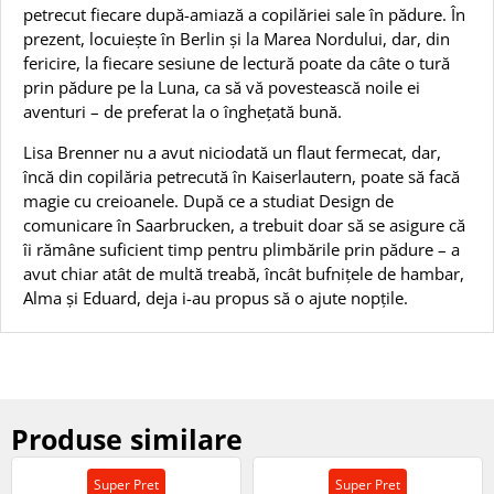
petrecut fiecare după-amiază a copilăriei sale în pădure. În
prezent, locuiește în Berlin și la Marea Nordului, dar, din
fericire, la fiecare sesiune de lectură poate da câte o tură
prin pădure pe la Luna, ca să vă povestească noile ei
aventuri – de preferat la o înghețată bună.
Lisa Brenner nu a avut niciodată un flaut fermecat, dar,
încă din copilăria petrecută în Kaiserlautern, poate să facă
magie cu creioanele. După ce a studiat Design de
comunicare în Saarbrucken, a trebuit doar să se asigure că
îi rămâne suficient timp pentru plimbările prin pădure – a
avut chiar atât de multă treabă, încât bufnițele de hambar,
Alma și Eduard, deja i-au propus să o ajute nopțile.
Produse similare
Super Pret
Super Pret