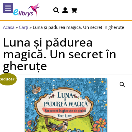
Acasa
»
Cărți
»
Luna și pădurea magică. Un secret în gheruțe
Luna și pădurea
magică. Un secret în
gheruțe
Reduceri!