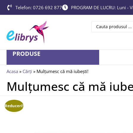
Telefon: 0726 692 877
PROGRAM DE LUCRU: Luni - Vin
PRODUSE
Acasa
»
Cărți
»
Mulţumesc că mă iubeşti!
Mulţumesc că mă iubeş
Reduceri!