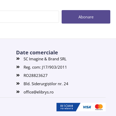
Abonare
Date comerciale
SC Imagine & Brand SRL
Reg. com: J17/903/2011
RO28823627
Bld. Siderurgiștilor nr. 24
office@elibrys.ro