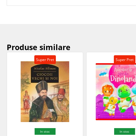
Produse similare
Super Pret
Super Pret
In stoc
In stoc