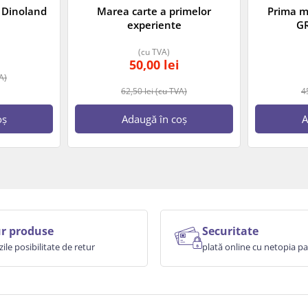
n Dinoland
Marea carte a primelor
Prima m
experiente
GR
(cu TVA)
50,00
lei
A)
62,50
lei
(cu TVA)
4
oș
Adaugă în coș
A
r produse
Securitate
zile posibilitate de retur
plată online cu netopia 