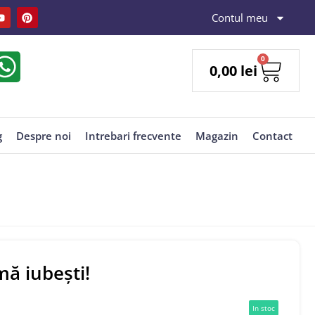
Contul meu
0
0,00
lei
g
Despre noi
Intrebari frecvente
Magazin
Contact
ă iubeşti!
In stoc