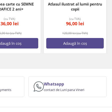
ea carte cu SEMNE
Atlasul ilustrat al lumii pentru
AFICE 2 ani+
copii
(cu TVA)
(cu TVA)
36,00
lei
96,00
lei
5,00
lei
(cu TVA)
120,00
lei
(cu TVA)
daugă în coș
Adaugă în coș
Whatsapp
payments
contact de Luni pana Vineri