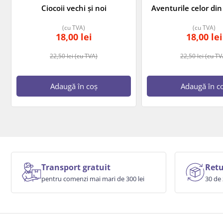
Ciocoii vechi și noi
Aventurile celor di
(cu TVA)
(cu TVA)
18,00
lei
18,00
lei
22,50
lei
(cu TVA)
22,50
lei
(cu TV
Adaugă în coș
Adaugă în c
Transport gratuit
Retu
pentru comenzi mai mari de 300 lei
30 de 