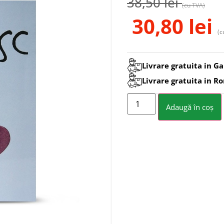
38,50
lei
(cu TVA)
30,80
lei
(c
Livrare gratuita in Ga
Livrare gratuita in R
Adaugă în coș