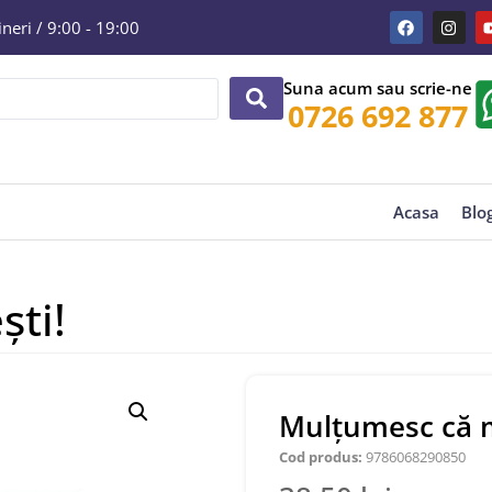
eri / 9:00 - 19:00
Suna acum sau scrie-ne
0726 692 877
Acasa
Blo
ti!
Mulţumesc că m
Cod produs:
9786068290850