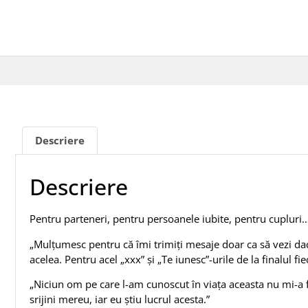
Descriere
Descriere
Pentru parteneri, pentru persoanele iubite, pentru cupluri…
„Mulțumesc pentru că îmi trimiți mesaje doar ca să vezi d
acelea. Pentru acel „xxx” și „Te iunesc”-urile de la finalul fi
„Niciun om pe care l-am cunoscut în viața aceasta nu mi-a 
srijini mereu, iar eu știu lucrul acesta.”