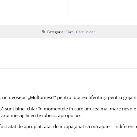
,
Categorie:
Cărți
Cărți în dar
 un deosebit „Mulţumesc!” pentru iubirea oferită şi pentru grija n
acă sunt bine, chiar în momentele în care am cea mai mare nevoie
ecărui mesaj. Și eu te iubesc, apropo! xx”
fost atât de apropiat, atât de încăpățânat să mă ajute – indiferen