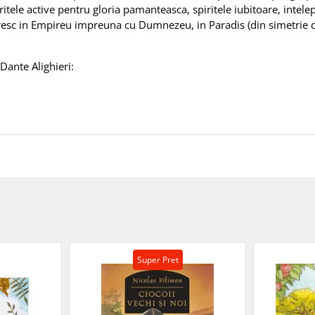
ritele active pentru gloria pamanteasca, spiritele iubitoare, intelept
firesc in Empireu impreuna cu Dumnezeu, in Paradis (din simetrie co
Dante Alighieri:
Super Pret