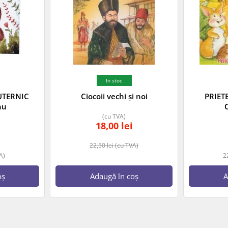
In stoc
UTERNIC
Ciocoii vechi și noi
PRIET
nu
(cu TVA)
18,00
lei
22,50
lei
(cu TVA)
A)
2
oș
Adaugă în coș
A