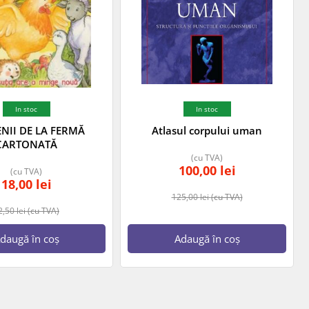
In stoc
In stoc
ENII DE LA FERMĂ
Atlasul corpului uman
CARTONATĂ
(cu TVA)
100,00
lei
(cu TVA)
18,00
lei
125,00
lei
(cu TVA)
2,50
lei
(cu TVA)
daugă în coș
Adaugă în coș