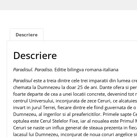
Descriere
Descriere
Paradisul. Paradiso.
Editie bilingva romana-italiana
Paradisul
este a treia dintre cele trei imparatii din lumea cr
chemata la Dumnezeu la doar 25 de ani. Dante ofera si pentr
foarte departe de cea a unei locatii concrete, devenind to
centrul Universului, inconjurata de zece Ceruri, ce alcatui
invart in jurul Terrei, fiecare dintre ele fiind guvernata de o
Dumnezeu, al ingerilor si al preafericitilor. Primele sapte C
optulea este Cerul Stelelor Fixe, iar al noualea este Primul
Ceruri se naste un influx generat de steaua prezenta in fie
lacasul lui Dumnezeu, inconjurat de noua coruri angelice si d