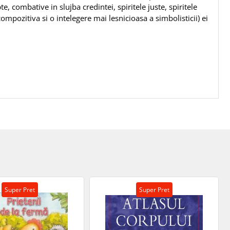
e, combative in slujba credintei, spiritele juste, spiritele
mpozitiva si o intelegere mai lesnicioasa a simbolisticii) ei
Super Pret
Super Pret