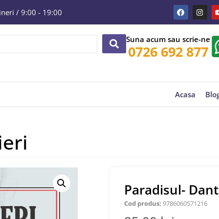
eri / 9:00 - 19:00
Suna acum sau scrie-ne
0726 692 877
Acasa
Blo
ieri
Paradisul- Dant
Cod produs:
9786060571216