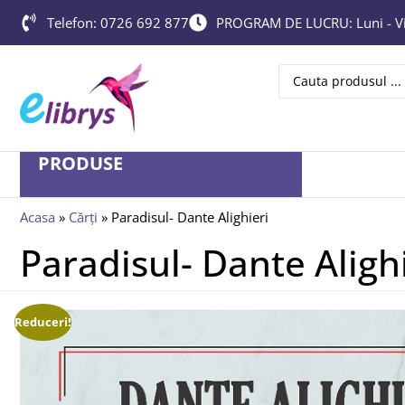
Telefon: 0726 692 877
PROGRAM DE LUCRU: Luni - Vin
PRODUSE
Acasa
»
Cărți
»
Paradisul- Dante Alighieri
Paradisul- Dante Aligh
Reduceri!