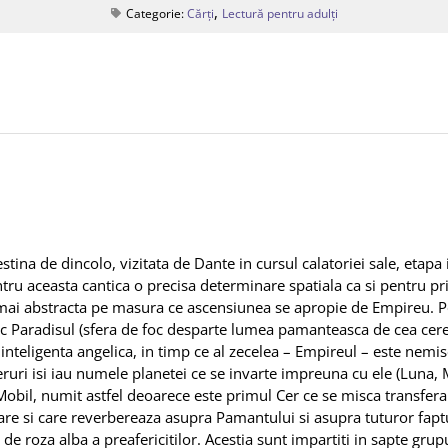
,
Categorie:
Cărți
Lectură pentru adulți
estina de dincolo, vizitata de Dante in cursul calatoriei sale, etapa
u aceasta cantica o precisa determinare spatiala ca si pentru prim
t mai abstracta pe masura ce ascensiunea se apropie de Empireu. P
esc Paradisul (sfera de foc desparte lumea pamanteasca de cea cere
 inteligenta angelica, in timp ce al zecelea – Empireul – este nemisca
eruri isi iau numele planetei ce se invarte impreuna cu ele (Luna, M
 Mobil, numit astfel deoarece este primul Cer ce se misca transfer
care si care reverbereaza asupra Pamantului si asupra tuturor fapt
e roza alba a preafericitilor. Acestia sunt impartiti in sapte grupur