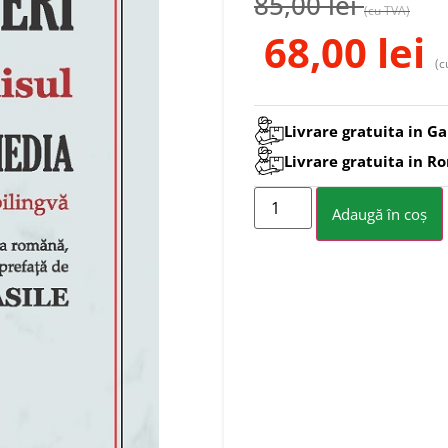
85,00
lei
(cu TVA)
68,00
lei
(c
Livrare gratuita in Ga
Livrare gratuita in R
Adaugă în coș