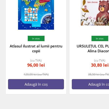
In stoc
In stoc
Atlasul ilustrat al lumii pentru
URSULEȚUL CEL P
copii
Alina Diaco
(cu TVA)
(cu TVA)
96,00
lei
30,80
lei
120,00
lei
(cu TVA)
38,50
lei
(cu TV
Adaugă în coș
Adaugă în c