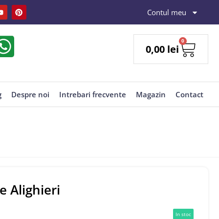
Contul meu
0
0,00
lei
g
Despre noi
Intrebari frecvente
Magazin
Contact
e Alighieri
In stoc