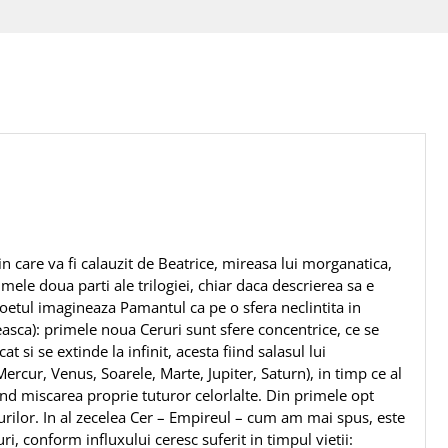
 in care va fi calauzit de Beatrice, mireasa lui morganatica,
ele doua parti ale trilogiei, chiar daca descrierea sa e
oetul imagineaza Pamantul ca pe o sfera neclintita in
asca): primele noua Ceruri sunt sfere concentrice, ce se
t si se extinde la infinit, acesta fiind salasul lui
ercur, Venus, Soarele, Marte, Jupiter, Saturn), in timp ce al
and miscarea proprie tuturor celorlalte. Din primele opt
urilor. In al zecelea Cer – Empireul – cum am mai spus, este
i, conform influxului ceresc suferit in timpul vietii: