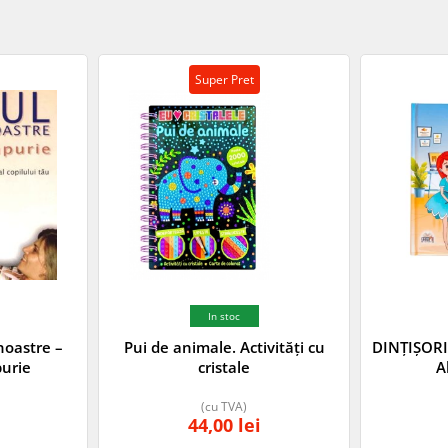
Super Pret
In stoc
noastre –
Pui de animale. Activități cu
DINȚIȘORI
purie
cristale
A
(cu TVA)
44,00
lei