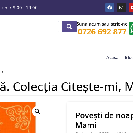
eri / 9:00 - 19:00
Suna acum sau scrie-ne
0726 692 877
Acasa
Blo
ami
ă. Colecția Citește-mi,
Povești de noap
Mami