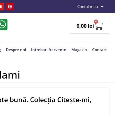
Contul meu
0
0,00
lei
g
Despre noi
Intrebari frecvente
Magazin
Contact
 Mami
te bună. Colecția Citește-mi,