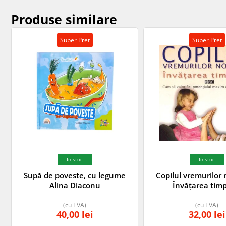
Produse similare
Super Pret
Super Pret
In stoc
In stoc
Supă de poveste, cu legume
Copilul vremurilor 
Alina Diaconu
Învățarea tim
(cu TVA)
(cu TVA)
40,00
lei
32,00
lei