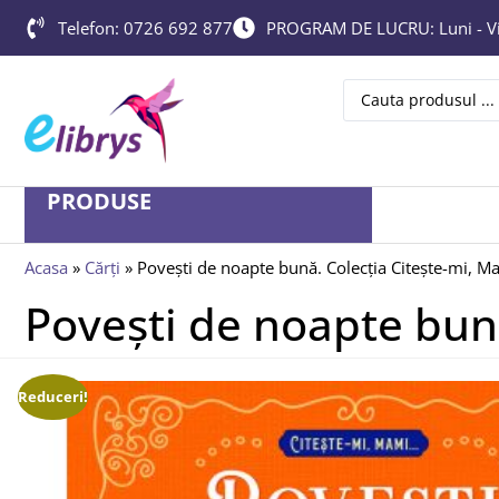
Telefon: 0726 692 877
PROGRAM DE LUCRU: Luni - Vin
PRODUSE
Acasa
»
Cărți
»
Povești de noapte bună. Colecția Citește-mi, M
Povești de noapte bun
Reduceri!