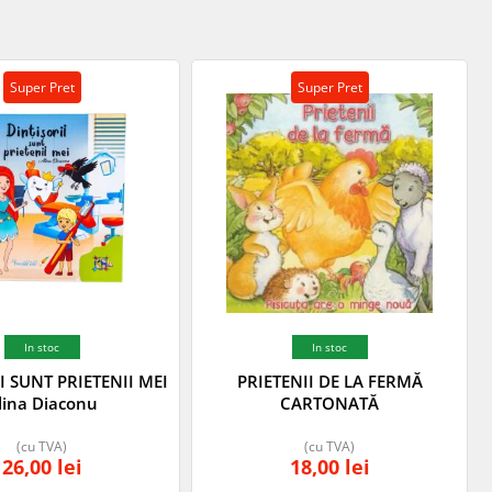
Super Pret
Super Pret
In stoc
In stoc
I SUNT PRIETENII MEI
PRIETENII DE LA FERMĂ
lina Diaconu
CARTONATĂ
(cu TVA)
(cu TVA)
26,00
lei
18,00
lei