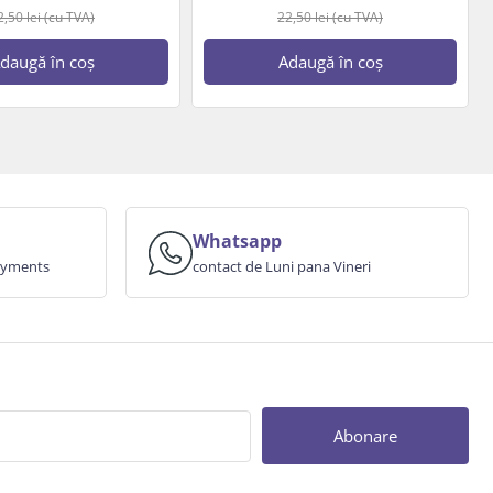
2,50
lei
(cu TVA)
22,50
lei
(cu TVA)
daugă în coș
Adaugă în coș
Whatsapp
payments
contact de Luni pana Vineri
Abonare