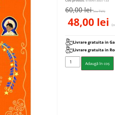
Cod produs:
9789975007153
60,00
lei
(cu TVA)
48,00
lei
(c
Livrare gratuita in Ga
Livrare gratuita in R
Adaugă în coș