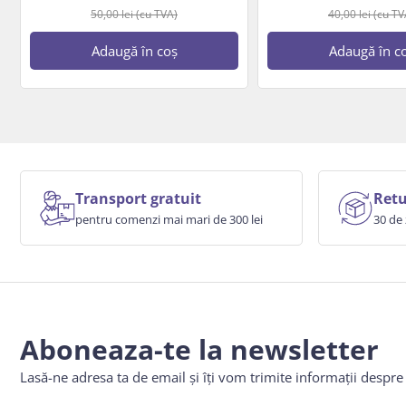
50,00
lei
(cu TVA)
40,00
lei
(cu TV
Adaugă în coș
Adaugă în c
Transport gratuit
Retu
pentru comenzi mai mari de 300 lei
30 de 
Aboneaza-te la newsletter
Lasă-ne adresa ta de email și îți vom trimite informații despr