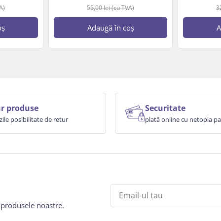
A)
55,00
lei
(cu TVA)
3
oș
Adaugă în coș
A
r produse
Securitate
zile posibilitate de retur
plată online cu netopia 
e produsele noastre.