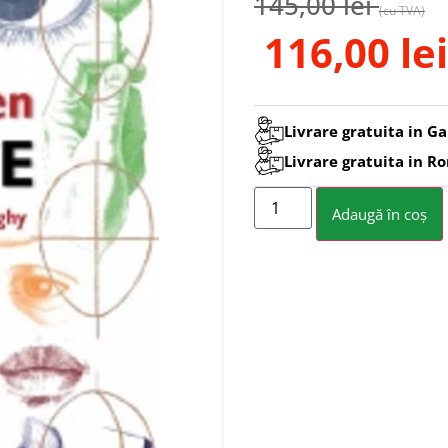
145,00
lei
(cu TVA)
116,00
lei
Livrare gratuita in Ga
Livrare gratuita in R
Adaugă în coș