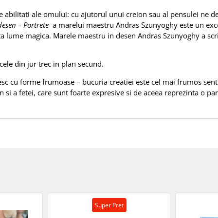
bilitati ale omului: cu ajutorul unui creion sau al pensulei ne d
desen – Portrete
a marelui maestru Andras Szunyoghy este un excel
ta lume magica. Marele maestru in desen Andras Szunyoghy a scris
ele din jur trec in plan secund.
sc cu forme frumoase – bucuria creatiei este cel mai frumos sen
i a fetei, care sunt foarte expresive si de aceea reprezinta o par
Super Pret