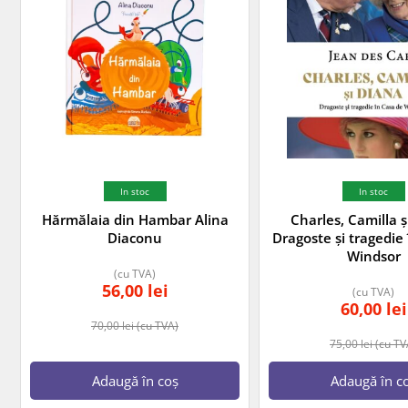
In stoc
In stoc
Hărmălaia din Hambar Alina
Charles, Camilla ș
Diaconu
Dragoste și tragedie
Windsor
(cu TVA)
56,00
lei
(cu TVA)
60,00
lei
70,00
lei
(cu TVA)
75,00
lei
(cu TV
Adaugă în coș
Adaugă în c