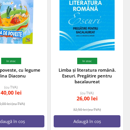
In stoc
In stoc
poveste, cu legume
Limba și literatura română.
lina Diaconu
Eseuri. Pregătire pentru
bacalaureat
(cu TVA)
40,00
lei
(cu TVA)
26,00
lei
0,00
lei
(cu TVA)
32,50
lei
(cu TVA)
daugă în coș
Adaugă în coș