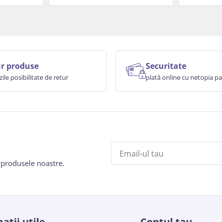
r produse
Securitate
zile posibilitate de retur
plată online cu netopia 
e produsele noastre.
atii utile
Contul tau