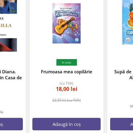
In stoc
i Diana.
Frumoasa mea copilărie
Supă de 
 în Casa de
A
(cu TVA)
18,00
lei
22,50
lei
(cu TVA)
5
A)
oș
Adaugă în coș
A