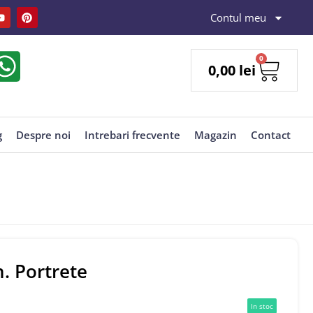
Contul meu
0
0,00
lei
g
Despre noi
Intrebari frecvente
Magazin
Contact
. Portrete
In stoc