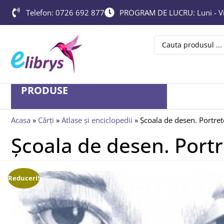
Telefon: 0726 692 877
PROGRAM DE LUCRU: Luni - Vin
PRODUSE
Acasa
»
Cărți
»
Atlase și enciclopedii
»
Școala de desen. Portret
Școala de desen. Port
Reduceri!