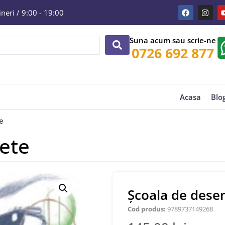
eri / 9:00 - 19:00
Suna acum sau scrie-ne
0726 692 877
Acasa
Blo
e
rete
Școala de desen
Cod produs:
9789737149268