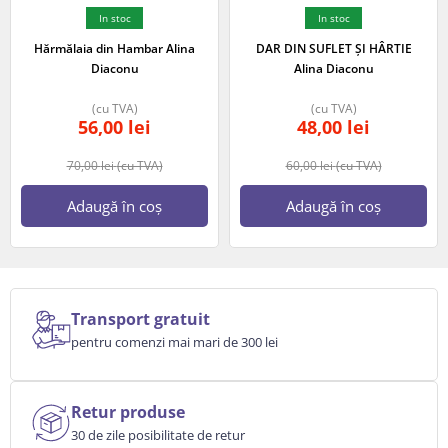
In stoc
In stoc
Hărmălaia din Hambar Alina
DAR DIN SUFLET ȘI HÂRTIE
Diaconu
Alina Diaconu
(cu TVA)
(cu TVA)
56,00
lei
48,00
lei
70,00
lei
(cu TVA)
60,00
lei
(cu TVA)
Adaugă în coș
Adaugă în coș
Transport gratuit
pentru comenzi mai mari de 300 lei
Retur produse
30 de zile posibilitate de retur