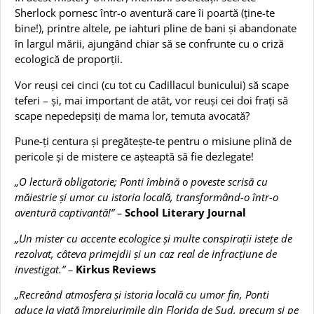
Sherlock pornesc într-o aventură care îi poartă (ține-te
bine!), printre altele, pe iahturi pline de bani și abandonate
în largul mării, ajungând chiar să se confrunte cu o criză
ecologică de proporții.
Vor reuși cei cinci (cu tot cu Cadillacul bunicului) să scape
teferi – și, mai important de atât, vor reuși cei doi frați să
scape nepedepsiți de mama lor, temuta avocată?
Pune-ți centura și pregătește-te pentru o misiune plină de
pericole și de mistere ce așteaptă să fie dezlegate!
„O lectură obligatorie; Ponti îmbină o poveste scrisă cu
măiestrie și umor cu istoria locală, transformând-o într-o
aventură captivantă!” –
School Literary Journal
„Un mister cu accente ecologice și multe conspirații istețe de
rezolvat, câteva primejdii și un caz real de infracțiune de
investigat.” –
Kirkus Reviews
„Recreând atmosfera și istoria locală cu umor fin, Ponti
aduce la viață împrejurimile din Florida de Sud, precum și pe