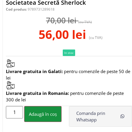
Societatea Secretă Sherlock
Cod produs:
9789731289618
70,00
lei
(cu TVA)
56,00
lei
(cu TVA)
In stoc
Livrare gratuita in Galati:
pentru comenzile de peste 50 de
lei
Livrare gratuita in Romania:
pentru comenzile de peste
300 de lei
Comanda prin
Adaugă în coș
Whatsapp