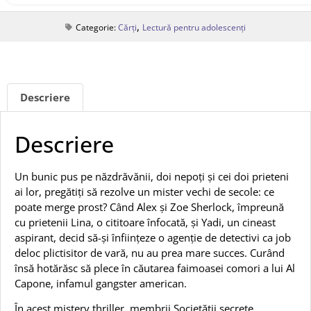
,
Categorie:
Cărți
Lectură pentru adolescenți
Descriere
Descriere
Un bunic pus pe năzdrăvănii, doi nepoți și cei doi prieteni
ai lor, pregătiți să rezolve un mister vechi de secole: ce
poate merge prost? Când Alex și Zoe Sherlock, împreună
cu prietenii Lina, o cititoare înfocată, și Yadi, un cineast
aspirant, decid să-și înființeze o agenție de detectivi ca job
deloc plictisitor de vară, nu au prea mare succes. Curând
însă hotărăsc să plece în căutarea faimoasei comori a lui Al
Capone, infamul gangster american.
În acest mistery thriller, membrii Societății secrete