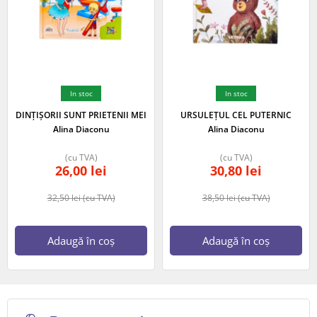
In stoc
In stoc
DINȚIȘORII SUNT PRIETENII MEI
URSULEȚUL CEL PUTERNIC
Alina Diaconu
Alina Diaconu
(cu TVA)
(cu TVA)
26,00
lei
30,80
lei
32,50
lei
(cu TVA)
38,50
lei
(cu TVA)
Adaugă în coș
Adaugă în coș