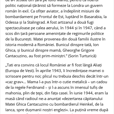
politic național-țărănist să formeze la Londra un guvern
român în exil. Ca ofițer aviator, a îndeplinit misiuni de
bombardament pe Frontul de Est, luptând în Basarabia, la
Odessa și la Stalingrad. A fost artizanul a două fugi
spectaculoase pe calea aerului, în 1944 și în 1947, când a
scos din țară persoane amenințate de regimurile politice
de la București. Matei provenea din două familii ilustre în
istoria modernă a României. Bunicul dinspre tată, Ion
Ghica, și bunicul dinspre mamă, Gheorghe Grigore
Cantacuzino, au fost prim-miniștri.” (Sorin Turturică)
„Tati era convins că locul României ar fi fost lângă Aliați
(Europa de Vest). În aprilie 1943, îi încredințase mamei o
scrisoare pentru noi; plicul nu trebuia deschis decât într-un
«caz grav»… Mama l-a pus într-o cutie metalică – un cadou
de la regele Ferdinand – și l-a ascuns în imensul tufiș de
mahonia, plin de țepi, din fața casei. În iunie 1944, eram la
masă când radioul ne-a anunțat «dezertarea căpitanului
Matei Ghica Cantacuzino cu bombardierul Heinkel, de la
Ianca, spre dușmanii noștri englezi». La puțină vreme după