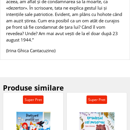
aceea, am aflat și de condamnarea sa la moarte, ca
«dezertor». În scrisoare, tata ne explica gestul lui și
intențiile sale patriotice. Evident, am plâns cu hohote când
am auzit știrea. Cum era posibil ca un om atât de curajos
pe front să fie condamnat de țara lui? Când îl vom
revedea? Unde? Am mai avut vești de la el doar după 23
august 1944.”
(Irina Ghica Cantacuzino)
Produse similare
Super Pret
Super Pret