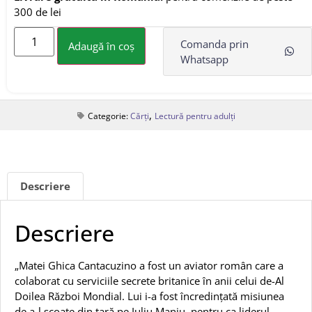
300 de lei
Comanda prin
Adaugă în coș
Whatsapp
,
Categorie:
Cărți
Lectură pentru adulți
Descriere
Descriere
„Matei Ghica Cantacuzino a fost un aviator român care a
colaborat cu serviciile secrete britanice în anii celui de-Al
Doilea Război Mondial. Lui i-a fost încredințată misiunea
de a-l scoate din țară pe Iuliu Maniu, pentru ca liderul