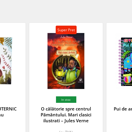
Super Pret
In stoc
UTERNIC
O călătorie spre centrul
Pui de an
nu
Pământului. Mari clasici
ilustrati – Jules Verne