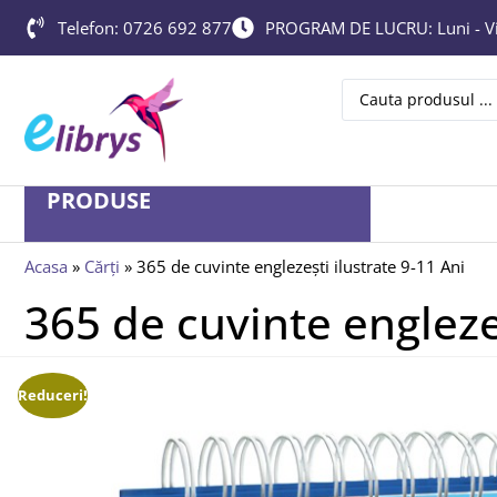
Telefon: 0726 692 877
PROGRAM DE LUCRU: Luni - Vin
PRODUSE
Acasa
»
Cărți
»
365 de cuvinte englezești ilustrate 9-11 Ani
365 de cuvinte englezeș
Reduceri!