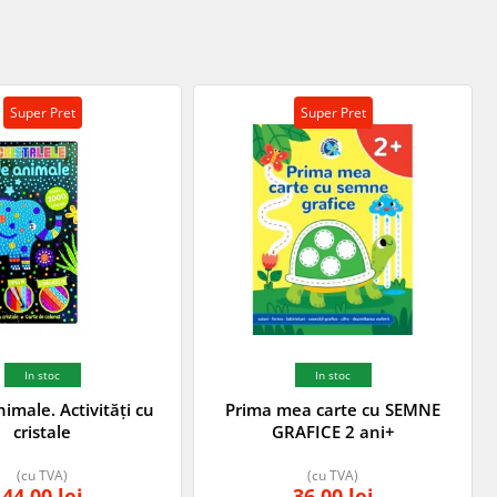
Super Pret
Super Pret
In stoc
In stoc
imale. Activități cu
Prima mea carte cu SEMNE
cristale
GRAFICE 2 ani+
(cu TVA)
(cu TVA)
44,00
lei
36,00
lei