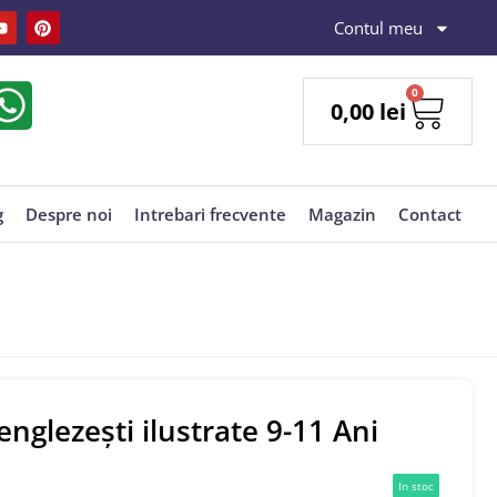
Contul meu
0
0,00
lei
g
Despre noi
Intrebari frecvente
Magazin
Contact
englezești ilustrate 9-11 Ani
In stoc