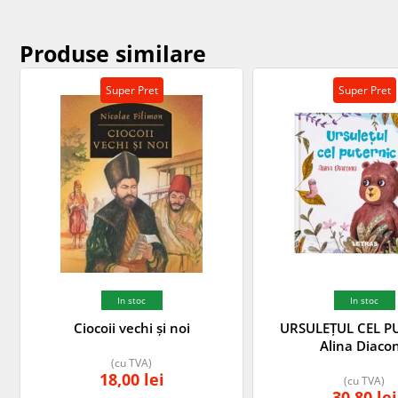
Produse similare
Super Pret
Super Pret
In stoc
In stoc
Ciocoii vechi și noi
URSULEȚUL CEL P
Alina Diaco
(cu TVA)
18,00
lei
(cu TVA)
30,80
lei