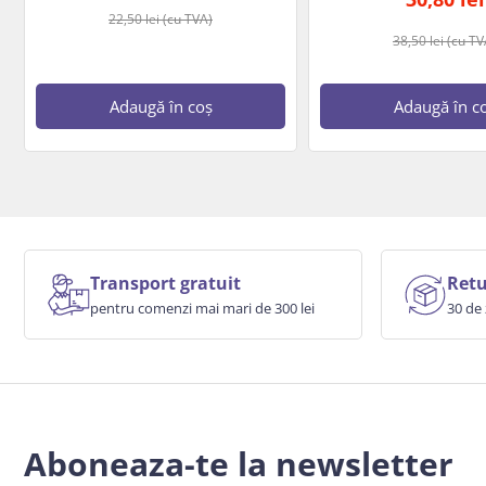
22,50
lei
(cu TVA)
38,50
lei
(cu TV
Adaugă în coș
Adaugă în c
Transport gratuit
Retu
pentru comenzi mai mari de 300 lei
30 de 
Aboneaza-te la newsletter