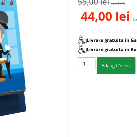
55,00
lei
(cu TVA)
44,00
lei
(c
Livrare gratuita in Ga
Livrare gratuita in R
Adaugă în coș