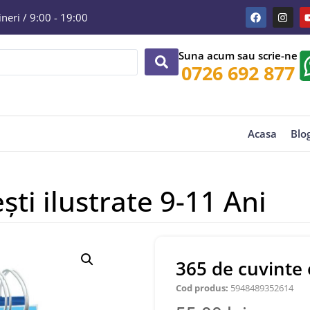
eri / 9:00 - 19:00
Suna acum sau scrie-ne
0726 692 877
Acasa
Blo
ti ilustrate 9-11 Ani
365 de cuvinte 
Cod produs:
5948489352614