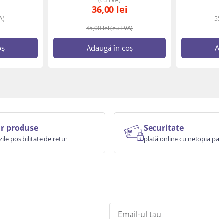
(cu TVA)
36,00
lei
A)
5
45,00
lei
(cu TVA)
oș
Adaugă în coș
A
r produse
Securitate
zile posibilitate de retur
plată online cu netopia 