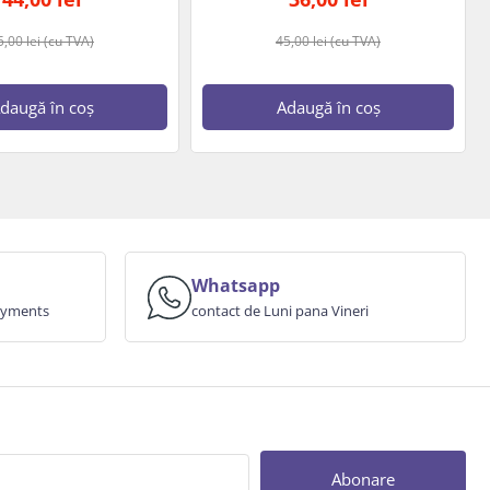
5,00
lei
(cu TVA)
45,00
lei
(cu TVA)
daugă în coș
Adaugă în coș
Whatsapp
payments
contact de Luni pana Vineri
Abonare