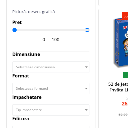
Pictură, desen, grafică
Su
Pret
0
—
100
Dimensiune
Selecteaza dimensiunea
Format
52 de Jet
Selecteaza formatul
învăța L
Impachetare
(
26
Tip impachetare
32,5
Editura