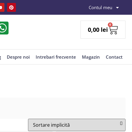
Contul meu
0
0,00
lei
g
Despre noi
Intrebari frecvente
Magazin
Contact