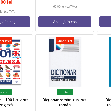
,00
lei
60,00
lei
(cu TVA)
0
lei
(cu TVA)
gă în coș
Adaugă în coș
per Pret
Super Pret
In stoc
In stoc
 – 1001 cuvinte
Dicționar român-rus, rus-
Dic
engleză
român
ro