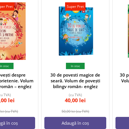
per Pret
Super Pret
In stoc
In stoc
vești despre
30 de povesti magice de
30 p
 prietenie. Volum
seară. Volum de povești
Vol
 român – englez
bilingv român- englez
cu TVA)
(cu TVA)
,00
lei
40,00
lei
0
lei
(cu TVA)
50,00
lei
(cu TVA)
gă în coș
Adaugă în coș