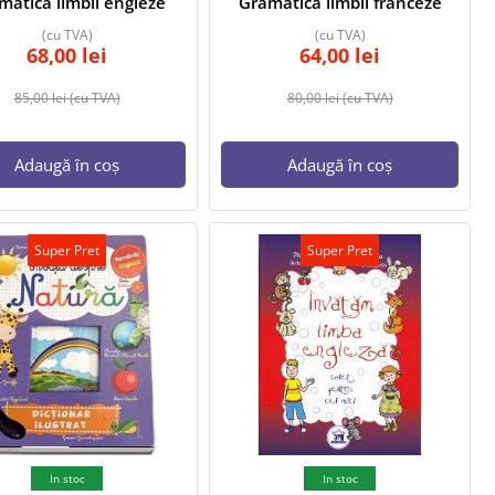
matica limbii engleze
Gramatica limbii franceze
(cu TVA)
(cu TVA)
68,00
lei
64,00
lei
85,00
lei
(cu TVA)
80,00
lei
(cu TVA)
Adaugă în coș
Adaugă în coș
Super Pret
Super Pret
In stoc
In stoc