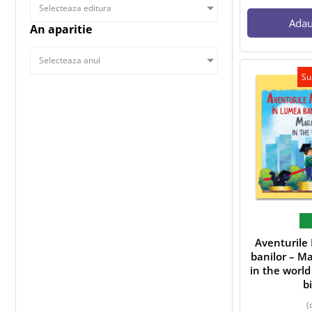
Selecteaza editura
Adau
An aparitie
Selecteaza anul
Su
Aventurile 
banilor – Ma
in the world
b
(