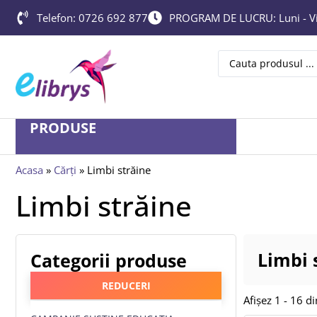
Telefon: 0726 692 877
PROGRAM DE LUCRU: Luni - Vin
PRODUSE
Acasa
»
Cărți
»
Limbi străine
Limbi străine
Limbi 
Categorii produse
REDUCERI
Afișez 1 - 16 d