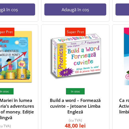
gă în coș
Adaugă în coș
per Pret
Super Pret
In stoc
In stoc
Mariei în lumea
Build a word – Formează
Ca r
ria’s adventures
cuvinte – Jetoane Limba
Acti
 of money. Ediție
Engleză
limb
ilingvă
(cu TVA)
48,00
lei
cu TVA)