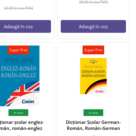
28,50
lei
(cu TVA)
32,50
lei
(cu TVA)
Adaugă în coș
Adaugă în coș
Super Pret
Super Pret
In stoc
In stoc
ționar școlar englez-
Dicționar Școlar German-
mân, român-englez
Român, Român-German