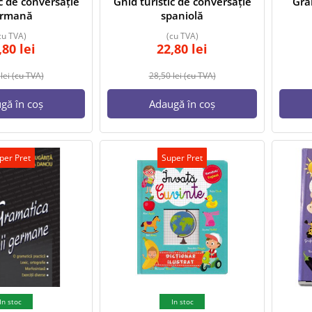
ic de conversație
Ghid turistic de conversație
Gra
ermană
spaniolă
cu TVA)
(cu TVA)
,80
lei
22,80
lei
0
lei
(cu TVA)
28,50
lei
(cu TVA)
gă în coș
Adaugă în coș
per Pret
Super Pret
In stoc
In stoc