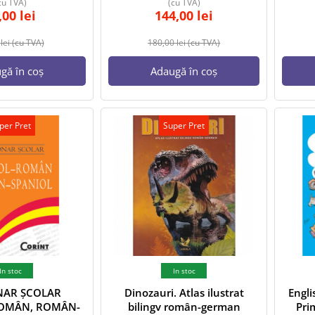
cu TVA)
(cu TVA)
,00
lei
144,00
lei
0
lei
(cu TVA)
180,00
lei
(cu TVA)
gă în coș
Adaugă în coș
per Pret
Super Pret
In stoc
In stoc
NAR ȘCOLAR
Dinozauri. Atlas ilustrat
Engli
ROMÂN, ROMÂN-
bilingv român-german
Pri