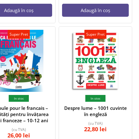
Adaugă în coș
Adaugă în coș
Super Pret
Super Pret
In stoc
In stoc
oule pour le francais –
Despre lume – 1001 cuvinte
vități pentru învățarea
în engleză
ii franceze – 10-12 ani
(cu TVA)
22,80
lei
(cu TVA)
26,00
lei