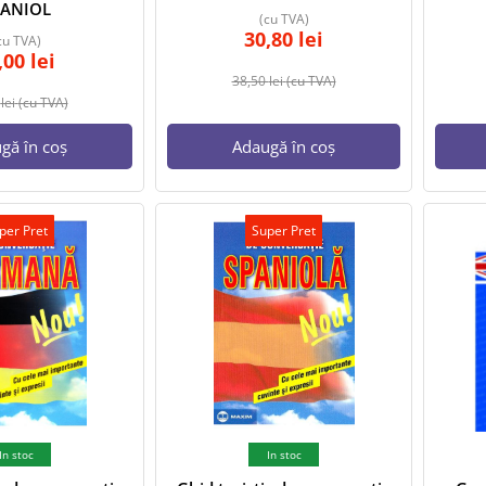
PANIOL
(cu TVA)
30,80
lei
cu TVA)
,00
lei
38,50
lei
(cu TVA)
0
lei
(cu TVA)
gă în coș
Adaugă în coș
per Pret
Super Pret
In stoc
In stoc