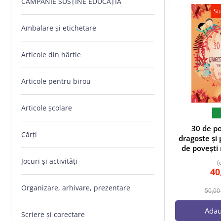
CAMPANIE SUSȚINE EDUCAȚIA
Su
Ambalare și etichetare
Articole din hârtie
Articole pentru birou
Articole școlare
30 de po
Cărți
dragoste și
de povești
Jocuri și activități
(
40
Organizare, arhivare, prezentare
50,0
Adau
Scriere și corectare