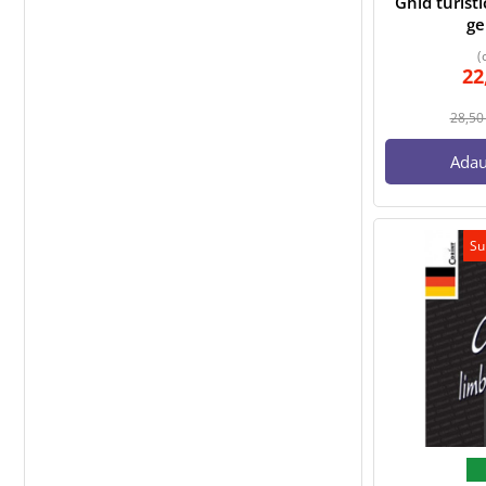
Ghid turist
g
(
22
28,5
Adau
Su