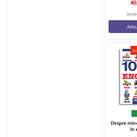
40
50,0
Adau
Su
Despre mine
în 