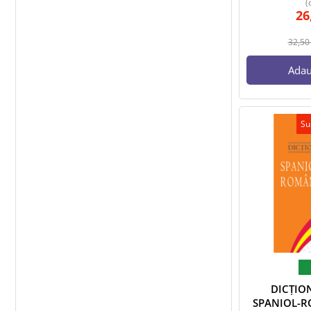
(
26
32,5
Adau
Su
DICȚIO
SPANIOL-