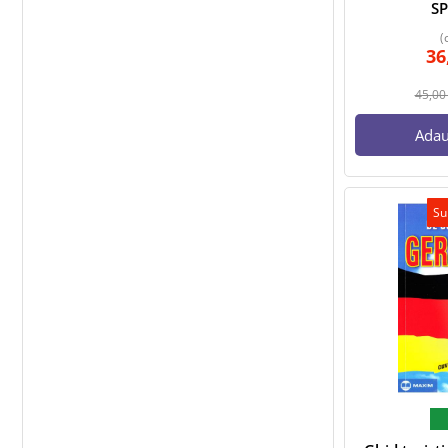
S
(
36
45,0
Adau
Su