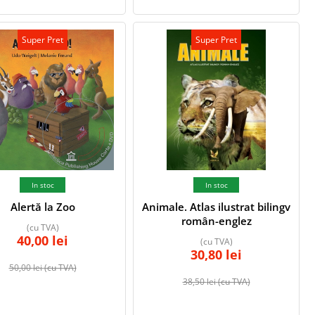
Super Pret
Super Pret
In stoc
In stoc
Alertă la Zoo
Animale. Atlas ilustrat bilingv
român-englez
(cu TVA)
40,00
lei
(cu TVA)
30,80
lei
50,00
lei
(cu TVA)
38,50
lei
(cu TVA)