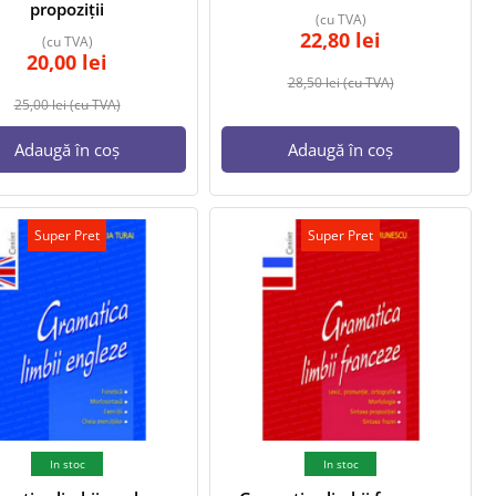
propoziții
(cu TVA)
22,80
lei
(cu TVA)
20,00
lei
28,50
lei
(cu TVA)
25,00
lei
(cu TVA)
Adaugă în coș
Adaugă în coș
Super Pret
Super Pret
In stoc
In stoc