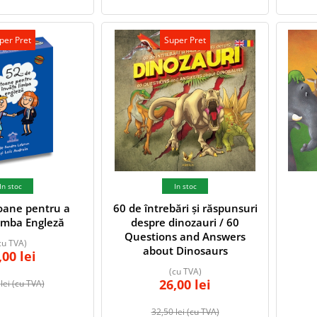
per Pret
Super Pret
In stoc
In stoc
oane pentru a
60 de întrebări și răspunsuri
imba Engleză
despre dinozauri / 60
Questions and Answers
cu TVA)
about Dinosaurs
,00
lei
(cu TVA)
26,00
lei
0
lei
(cu TVA)
32,50
lei
(cu TVA)