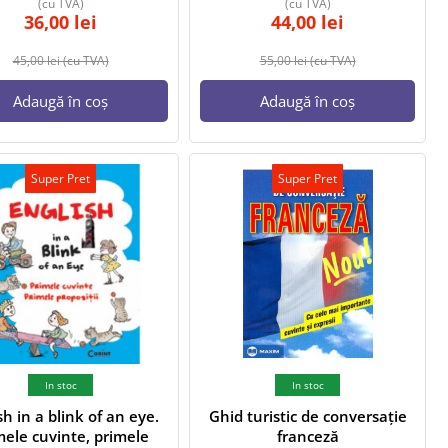
(cu TVA)
(cu TVA)
36,00
lei
44,00
lei
45,00
lei
(cu TVA)
55,00
lei
(cu TVA)
Adaugă în coș
Adaugă în coș
Super Pret
Super Pret
In stoc
In stoc
sh in a blink of an eye.
Ghid turistic de conversație
mele cuvinte, primele
franceză