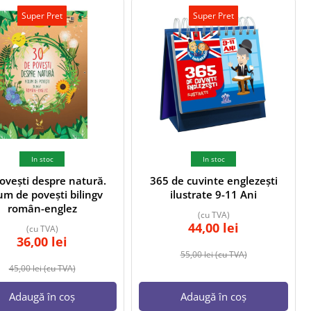
Super Pret
Super Pret
In stoc
In stoc
ovești despre natură.
365 de cuvinte englezești
um de povești bilingv
ilustrate 9-11 Ani
român-englez
(cu TVA)
44,00
lei
(cu TVA)
36,00
lei
55,00
lei
(cu TVA)
45,00
lei
(cu TVA)
Adaugă în coș
Adaugă în coș