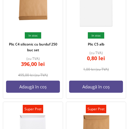
In stoc
In stoc
Plic C4 siliconic cu burduf 250
Plic C5 alb
buc set
(cu TVA)
0,80
lei
(cu TVA)
396,00
lei
1,00
lei
(cu TVA)
495,00
lei
(cu TVA)
Adaugă în coș
Adaugă în coș
Super Pret
Super Pret