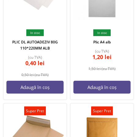
In stoc
In stoc
PLIC DL AUTOADEZIV 80G
Plic A4 alb
110*220MM ALB
(cu TVA)
1,20
lei
(cu TVA)
0,40
lei
1,50
lei
(cu TVA)
0,50
lei
(cu TVA)
Adaugă în coș
Adaugă în coș
Super Pret
Super Pret