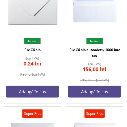
In stoc
In stoc
Plic C6 alb
Plic C6 alb autoadeziv 1000 buc
set
(cu TVA)
0,24
lei
(cu TVA)
156,00
lei
0,30
lei
(cu TVA)
195,00
lei
(cu TVA)
Adaugă în coș
Adaugă în coș
Super Pret
Super Pret