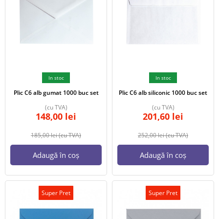
In stoc
In stoc
Plic C6 alb gumat 1000 buc set
Plic C6 alb siliconic 1000 buc set
(cu TVA)
(cu TVA)
148,00
lei
201,60
lei
185,00
lei
(cu TVA)
252,00
lei
(cu TVA)
Adaugă în coș
Adaugă în coș
Super Pret
Super Pret