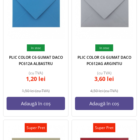
In stoc
In stoc
PLIC COLOR C6 GUMAT DACO
PLIC COLOR C6 GUMAT DACO
PC612A ALBASTRU
PC612AG ARGINTIU
(cu TVA)
(cu TVA)
1,20
lei
3,60
lei
1,50
lei
(cu TVA)
4,50
lei
(cu TVA)
Adaugă în coș
Adaugă în coș
Super Pret
Super Pret