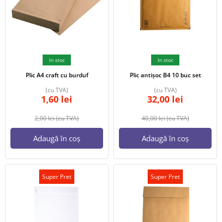
In stoc
In stoc
Plic A4 craft cu burduf
Plic antișoc B4 10 buc set
(cu TVA)
(cu TVA)
1,60
lei
32,00
lei
2,00
lei
(cu TVA)
40,00
lei
(cu TVA)
Adaugă în coș
Adaugă în coș
Super Pret
Super Pret