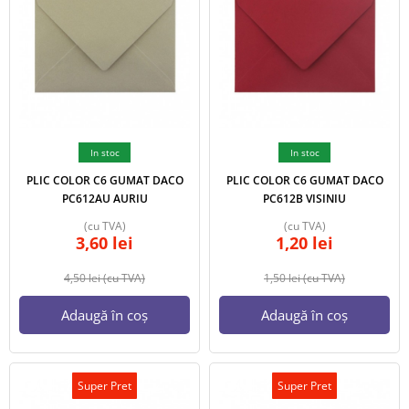
In stoc
In stoc
PLIC COLOR C6 GUMAT DACO
PLIC COLOR C6 GUMAT DACO
PC612AU AURIU
PC612B VISINIU
(cu TVA)
(cu TVA)
3,60
lei
1,20
lei
4,50
lei
(cu TVA)
1,50
lei
(cu TVA)
Adaugă în coș
Adaugă în coș
Super Pret
Super Pret