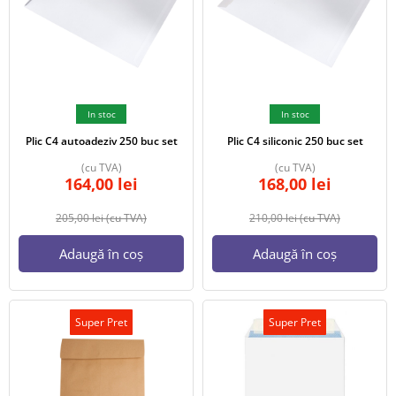
In stoc
In stoc
Plic C4 autoadeziv 250 buc set
Plic C4 siliconic 250 buc set
(cu TVA)
(cu TVA)
164,00
lei
168,00
lei
205,00
lei
(cu TVA)
210,00
lei
(cu TVA)
Adaugă în coș
Adaugă în coș
Super Pret
Super Pret