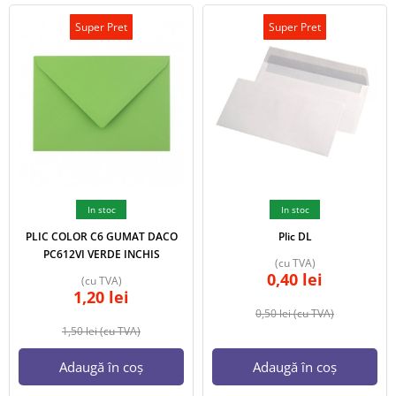
Super Pret
Super Pret
In stoc
In stoc
PLIC COLOR C6 GUMAT DACO
Plic DL
PC612VI VERDE INCHIS
(cu TVA)
0,40
lei
(cu TVA)
1,20
lei
0,50
lei
(cu TVA)
1,50
lei
(cu TVA)
Adaugă în coș
Adaugă în coș