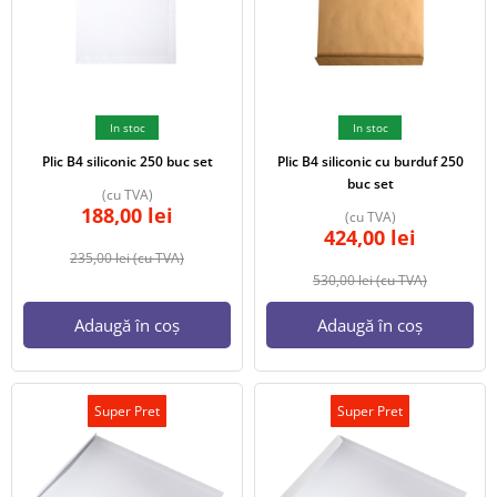
In stoc
In stoc
Plic B4 siliconic 250 buc set
Plic B4 siliconic cu burduf 250
buc set
(cu TVA)
188,00
lei
(cu TVA)
424,00
lei
235,00
lei
(cu TVA)
530,00
lei
(cu TVA)
Adaugă în coș
Adaugă în coș
Super Pret
Super Pret