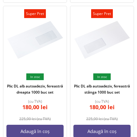
Super Pret
Super Pret
In stoc
In stoc
Plic DL alb autoadeziv, fereastră
Plic DL alb autoadeziv, fereastră
dreapta 1000 buc set
stânga 1000 buc set
(cu TVA)
(cu TVA)
180,00
lei
180,00
lei
225,00
lei
(cu TVA)
225,00
lei
(cu TVA)
Adaugă în coș
Adaugă în coș