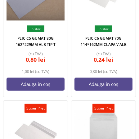
In stoc
In stoc
PLIC C5 GUMAT 80G
PLIC C6 GUMAT 70G
162*229MM ALB TIP T
114*162MM CLAPA V ALB
(cu TVA)
(cu TVA)
0,80
lei
0,24
lei
1,00
lei
(cu TVA)
0,30
lei
(cu TVA)
Adaugă în coș
Adaugă în coș
Super Pret
Super Pret