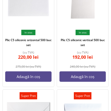
In stoc
In stoc
Plic C5 siliconic orizontal 500 buc
Plic C5 siliconic vertical 500 buc
set
set
(cu TVA)
(cu TVA)
220,00
lei
192,00
lei
275,00
lei
(cu TVA)
240,00
lei
(cu TVA)
Adaugă în coș
Adaugă în coș
Super Pret
Super Pret