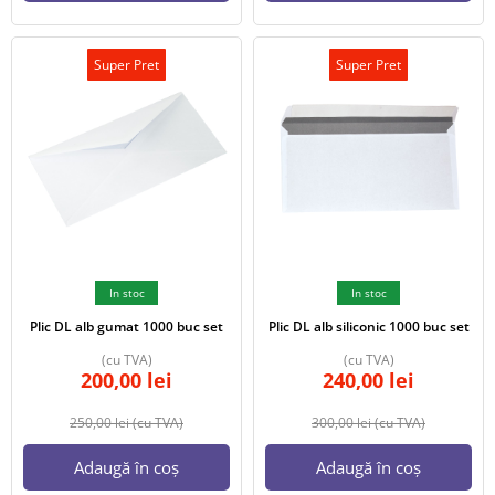
Super Pret
Super Pret
In stoc
In stoc
Plic DL alb gumat 1000 buc set
Plic DL alb siliconic 1000 buc set
(cu TVA)
(cu TVA)
200,00
lei
240,00
lei
250,00
lei
(cu TVA)
300,00
lei
(cu TVA)
Adaugă în coș
Adaugă în coș