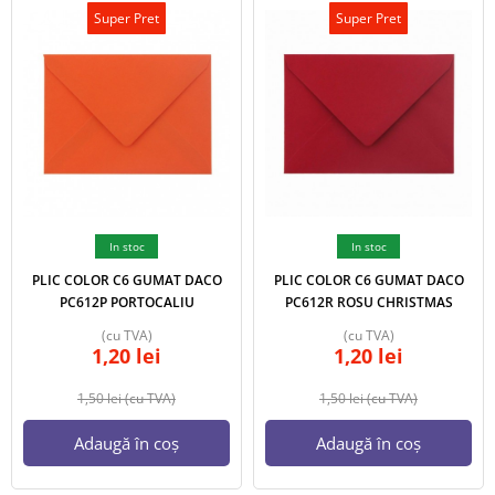
Super Pret
Super Pret
In stoc
In stoc
PLIC COLOR C6 GUMAT DACO
PLIC COLOR C6 GUMAT DACO
PC612P PORTOCALIU
PC612R ROSU CHRISTMAS
(cu TVA)
(cu TVA)
1,20
lei
1,20
lei
1,50
lei
(cu TVA)
1,50
lei
(cu TVA)
Adaugă în coș
Adaugă în coș