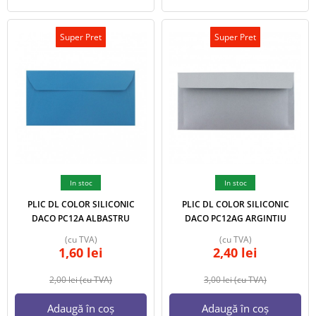
Super Pret
Super Pret
In stoc
In stoc
PLIC DL COLOR SILICONIC
PLIC DL COLOR SILICONIC
DACO PC12A ALBASTRU
DACO PC12AG ARGINTIU
(cu TVA)
(cu TVA)
1,60
lei
2,40
lei
2,00
lei
(cu TVA)
3,00
lei
(cu TVA)
Adaugă în coș
Adaugă în coș