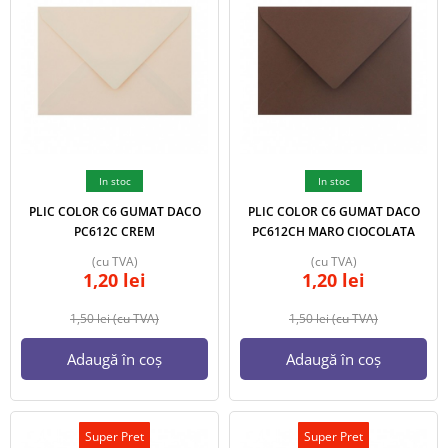
In stoc
In stoc
PLIC COLOR C6 GUMAT DACO
PLIC COLOR C6 GUMAT DACO
PC612C CREM
PC612CH MARO CIOCOLATA
(cu TVA)
(cu TVA)
1,20
lei
1,20
lei
1,50
lei
(cu TVA)
1,50
lei
(cu TVA)
Adaugă în coș
Adaugă în coș
Super Pret
Super Pret