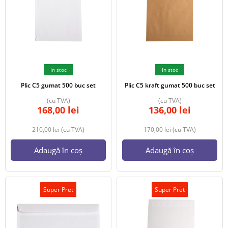
In stoc
In stoc
Plic C5 gumat 500 buc set
Plic C5 kraft gumat 500 buc set
(cu TVA)
(cu TVA)
168,00
lei
136,00
lei
210,00
lei
(cu TVA)
170,00
lei
(cu TVA)
Adaugă în coș
Adaugă în coș
Super Pret
Super Pret