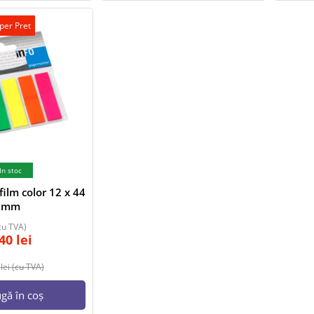
per Pret
In stoc
ilm color 12 x 44
mm
cu TVA)
,40
lei
0
lei
(cu TVA)
gă în coș