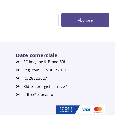
Abonare
Date comerciale
SC Imagine & Brand SRL
Reg. com: J17/903/2011
RO28823627
Bld. Siderurgiștilor nr. 24
office@elibrys.ro