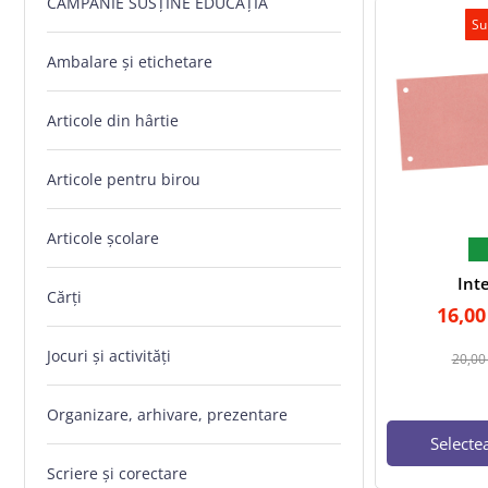
CAMPANIE SUSȚINE EDUCAȚIA
Su
Ambalare și etichetare
Articole din hârtie
Articole pentru birou
Articole școlare
Int
Cărți
16,0
Jocuri și activități
20,0
Organizare, arhivare, prezentare
Selecte
Scriere și corectare