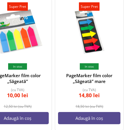
Super Pret
Super Pret
In stoc
In stoc
geMarker film color
PageMarker film color
„Săgeată”
„Săgeată” mare
(cu TVA)
(cu TVA)
10,00
lei
14,80
lei
12,50
lei
(cu TVA)
18,50
lei
(cu TVA)
Adaugă în coș
Adaugă în coș