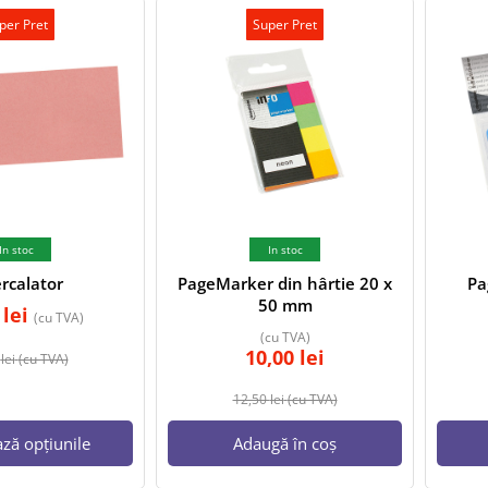
per Pret
Super Pret
In stoc
In stoc
ercalator
PageMarker din hârtie 20 x
Pa
50 mm
0
lei
(cu TVA)
(cu TVA)
10,00
lei
0
lei
(cu TVA)
12,50
lei
(cu TVA)
ază opțiunile
Adaugă în coș