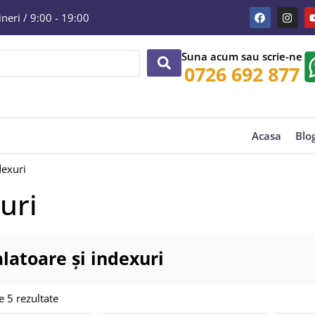
eri / 9:00 - 19:00
Suna acum sau scrie-ne
0726 692 877
Acasa
Blo
dexuri
uri
alatoare și indexuri
e 5 rezultate