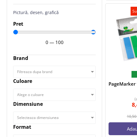
Su
Pictură, desen, grafică
Pret
0
—
100
Brand
Filtreaza dupa brand
Culoare
PageMarker f
Alege o culoare
(
Dimensiune
8
10,5
Selecteaza dimensiunea
Format
Adau