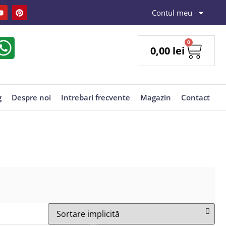
Contul meu
0
0,00
lei
g
Despre noi
Intrebari frecvente
Magazin
Contact