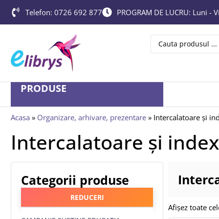
Telefon: 0726 692 877
PROGRAM DE LUCRU: Luni - Vin
PRODUSE
Acasa
»
Organizare, arhivare, prezentare
»
Intercalatoare și in
Intercalatoare și index
Interc
Categorii produse
REDUCERI
Afișez toate cel